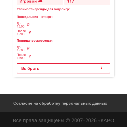
Игровой 🎮
117
Стоимость аренды для видеоигр:
Понедельник–четверг:
До
₽
15:00
После
₽
15:00
Пятница–воскресенье:
До
₽
15:00
После
₽
15:00
Выбрать
Согласие на обработку персональных данных
Все права защищены © 2007–2026 «КАРО