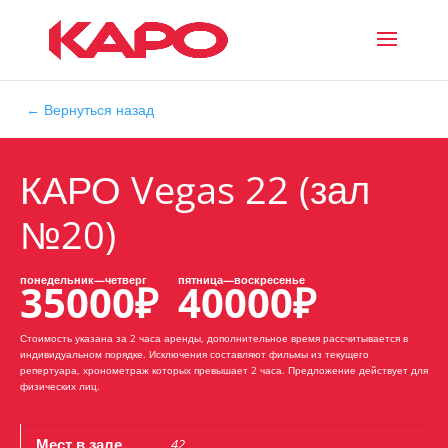
← Вернуться назад
КАРО Vegas 22 (зал
№20)
35000
₽
40000
₽
Стоимость указана за 2 часа аренды, дополнительное время рассчитывается в
индивидуальном порядке. Исключения составляют фильмы из текущего
репертуара, хронометраж которых превышает 2 часа.
Предложение действует для
физических лиц.
Мест в зале
42