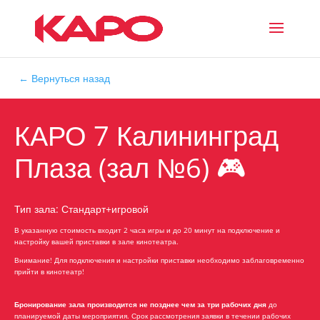
← Вернуться назад
КАРО 7 Калининград
Плаза (зал №6) 🎮
Тип зала: Стандарт+игровой
В указанную стоимость входит 2 часа игры и до 20 минут на подключение и
настройку вашей приставки в зале кинотеатра.
Внимание! Для подключения и настройки приставки необходимо заблаговременно
прийти в кинотеатр!
Бронирование зала производится не позднее чем за три рабочих дня
до
планируемой даты мероприятия. Срок рассмотрения заявки в течении рабочих