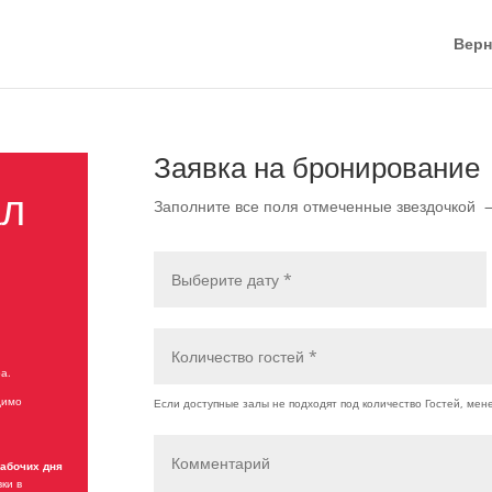
Верн
Заявка на бронирование
ал
Заполните все поля отмеченные звездочкой 
а.
димо
рабочих дня
ки в