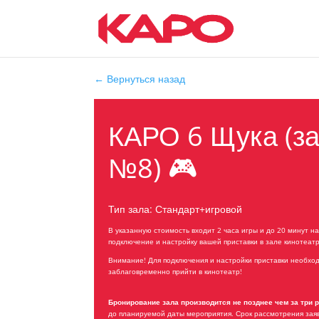
← Вернуться назад
КАРО 6 Щука (з
№8) 🎮
Тип зала: Стандарт+игровой
В указанную стоимость входит 2 часа игры и до 20 минут на
подключение и настройку вашей приставки в зале кинотеатр
Внимание! Для подключения и настройки приставки необхо
заблаговременно прийти в кинотеатр!
Бронирование зала производится не позднее чем за три 
до планируемой даты мероприятия. Срок рассмотрения заяв